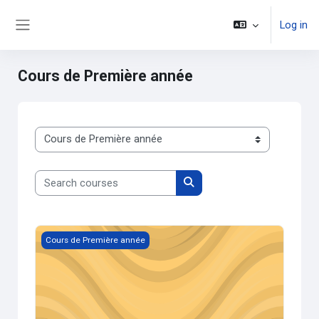
Skip to main content
Log in
Side panel
Cours de Première année
Course categories
Search courses
Search courses
Anglais - Dacosta - 2024/2025
Cours de Première année