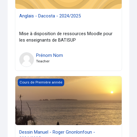
Anglais - Dacosta - 2024/2025
Mise à disposition de ressources Moodle pour
les enseignants de BATISUP
Prénom Nom
Teacher
Dessin Manuel - Roger Gnonlonfoun - 2024/2025
Cours de Première année
Dessin Manuel - Roger Gnonlonfoun -